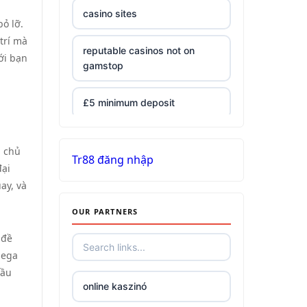
casino sites
ỏ lỡ.
trí mà
reputable casinos not on
ới bạn
gamstop
£5 minimum deposit
non UK casinos
g chủ
Tr88 đăng nhập
đại
top Irish casino
ay, và
OUR PARTNERS
789win 9
 đề
Crypto
Mega
đầu
online kaszinó
bästa online casino