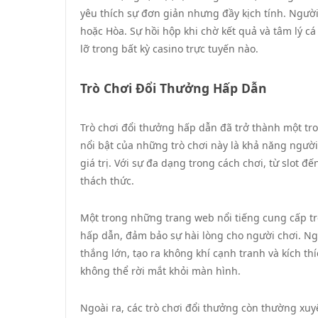
yêu thích sự đơn giản nhưng đầy kịch tính. Người
hoặc Hòa. Sự hồi hộp khi chờ kết quả và tâm lý c
lỡ trong bất kỳ casino trực tuyến nào.
Trò Chơi Đổi Thưởng Hấp Dẫn
Trò chơi đổi thưởng hấp dẫn đã trở thành một tron
nổi bật của những trò chơi này là khả năng ngườ
giá trị. Với sự đa dạng trong cách chơi, từ slot đ
thách thức.
Một trong những trang web nổi tiếng cung cấp tr
hấp dẫn, đảm bảo sự hài lòng cho người chơi. Ngư
thắng lớn, tạo ra không khí cạnh tranh và kích th
không thể rời mắt khỏi màn hình.
Ngoài ra, các trò chơi đổi thưởng còn thường xuy