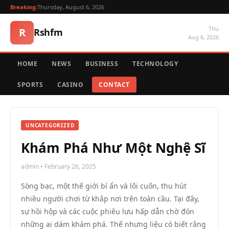
Breaking:
Thursday, August 6, 2026
Thu
R
Rshfm
Aug 6, 2026
HOME
NEWS
BUSINESS
TECHNOLOGY
SPORTS
CASINO
CONTACT
UNCATEGORIZED
Khám Phá Như Một Nghệ Sĩ
admin • February 26, 2025
Sòng bạc, một thế giới bí ẩn và lôi cuốn, thu hút
nhiều người chơi từ khắp nơi trên toàn cầu. Tại đây,
sự hồi hộp và các cuộc phiêu lưu hấp dẫn chờ đón
những ai dám khám phá. Thế nhưng liệu có biết rằng