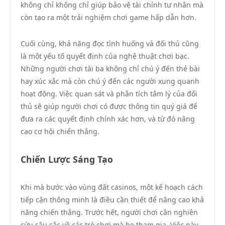
không chỉ không chỉ giúp bảo vệ tài chính tư nhân mà
còn tạo ra một trải nghiệm chơi game hấp dẫn hơn.
Cuối cùng, khả năng đọc tình huống và đối thủ cũng
là một yếu tố quyết định của nghệ thuật chơi bạc.
Những người chơi tài ba không chỉ chú ý đến thẻ bài
hay xúc xắc mà còn chú ý đến các người xung quanh
hoạt động. Việc quan sát và phân tích tâm lý của đối
thủ sẽ giúp người chơi có được thông tin quý giá để
đưa ra các quyết định chính xác hơn, và từ đó nâng
cao cơ hội chiến thắng.
Chiến Lược Sáng Tạo
Khi mà bước vào vùng đất casinos, một kế hoạch cách
tiếp cận thông minh là điều cần thiết để nâng cao khả
năng chiến thắng. Trước hết, người chơi cần nghiên
cứu sâu sắc về các trò chơi mà họ tham gia. Việc này