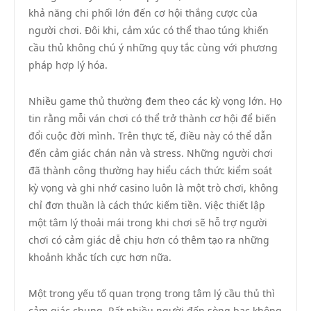
khả năng chi phối lớn đến cơ hội thắng cược của
người chơi. Đôi khi, cảm xúc có thể thao túng khiến
cầu thủ không chú ý những quy tắc cùng với phương
pháp hợp lý hóa.
Nhiều game thủ thường đem theo các kỳ vọng lớn. Họ
tin rằng mỗi ván chơi có thể trở thành cơ hội để biến
đổi cuộc đời mình. Trên thực tế, điều này có thể dẫn
đến cảm giác chán nản và stress. Những người chơi
đã thành công thường hay hiểu cách thức kiểm soát
kỳ vọng và ghi nhớ casino luôn là một trò chơi, không
chỉ đơn thuần là cách thức kiếm tiền. Việc thiết lập
một tâm lý thoải mái trong khi chơi sẽ hỗ trợ người
chơi có cảm giác dễ chịu hơn có thêm tạo ra những
khoảnh khắc tích cực hơn nữa.
Một trong yếu tố quan trọng trong tâm lý cầu thủ thì
cảm giác chung. Rất nhiều người đến sòng bạc không