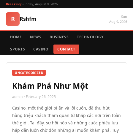
Breaking:
Sunday, August 9, 2026
Sun
R
Rshfm
Aug 9, 2026
HOME
NEWS
BUSINESS
TECHNOLOGY
SPORTS
CASINO
CONTACT
UNCATEGORIZED
Khám Phá Như Một
admin • February 26, 2025
Casino, một thế giới bí ẩn và lôi cuốn, đã thu hút
hàng triệu khách tham quan từ khắp các nơi trên toàn
thế giới. Tại đây, sự hồi hộp và những cuộc phiêu lưu
hấp dẫn luôn chờ đón những ai muốn khám phá. Tuy