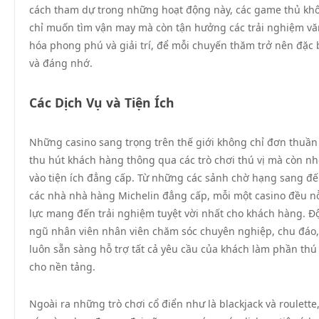
cách tham dự trong những hoạt động này, các game thủ kh
chỉ muốn tìm vận may mà còn tận hưởng các trải nghiệm vă
hóa phong phú và giải trí, để mỗi chuyến thăm trở nên đặc 
và đáng nhớ.
Các Dịch Vụ và Tiện Ích
Những casino sang trọng trên thế giới không chỉ đơn thuần
thu hút khách hàng thông qua các trò chơi thú vị mà còn n
vào tiện ích đẳng cấp. Từ những các sảnh chờ hạng sang đ
các nhà nhà hàng Michelin đẳng cấp, mỗi một casino đều n
lực mang đến trải nghiệm tuyệt vời nhất cho khách hàng. Độ
ngũ nhân viên nhân viên chăm sóc chuyên nghiệp, chu đáo,
luôn sẵn sàng hỗ trợ tất cả yêu cầu của khách làm phần thú 
cho nền tảng.
Ngoài ra những trò chơi cổ điển như là blackjack và roulette