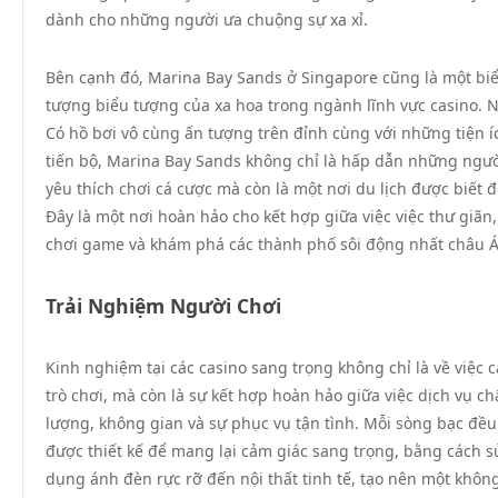
dành cho những người ưa chuộng sự xa xỉ.
Bên cạnh đó, Marina Bay Sands ở Singapore cũng là một bi
tượng biểu tượng của xa hoa trong ngành lĩnh vực casino. 
Có hồ bơi vô cùng ấn tượng trên đỉnh cùng với những tiện í
tiến bộ, Marina Bay Sands không chỉ là hấp dẫn những ngư
yêu thích chơi cá cược mà còn là một nơi du lịch được biết đ
Đây là một nơi hoàn hảo cho kết hợp giữa việc việc thư giãn,
chơi game và khám phá các thành phố sôi động nhất châu Á
Trải Nghiệm Người Chơi
Kinh nghiệm tại các casino sang trọng không chỉ là về việc c
trò chơi, mà còn là sự kết hợp hoàn hảo giữa việc dịch vụ ch
lượng, không gian và sự phục vụ tận tình. Mỗi sòng bạc đều
được thiết kế để mang lại cảm giác sang trọng, bằng cách s
dụng ánh đèn rực rỡ đến nội thất tinh tế, tạo nên một khôn