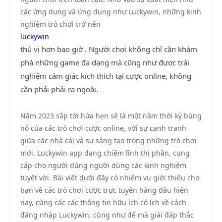
các ứng dụng và ứng dụng như Luckywin, những kinh
nghiệm trò chơi trở nên
luckywin
thú vị hơn bao giờ . Người chơi không chỉ cần khám
phá những game đa dạng mà cũng như được trải
nghiệm cảm giác kích thích tại cược online, không
cần phải phải ra ngoài.
Năm 2023 sắp tới hứa hẹn sẽ là một năm thời kỳ bùng
nổ của các trò chơi cược online, với sự cạnh tranh
giữa các nhà cái và sự sáng tạo trong những trò chơi
mới. Luckywin app đang chiếm lĩnh thị phần, cung
cấp cho người dùng người dùng các kinh nghiệm
tuyệt vời. Bài viết dưới đây có nhiệm vụ giới thiệu cho
bạn về các trò chơi cược trực tuyến hàng đầu hiện
nay, cùng các các thông tin hữu ích có ích về cách
đăng nhập Luckywin, cũng như để mà giải đáp thắc