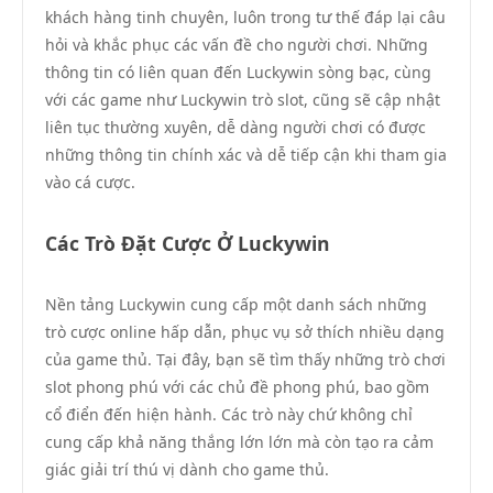
khách hàng tinh chuyên, luôn trong tư thế đáp lại câu
hỏi và khắc phục các vấn đề cho người chơi. Những
thông tin có liên quan đến Luckywin sòng bạc, cùng
với các game như Luckywin trò slot, cũng sẽ cập nhật
liên tục thường xuyên, dễ dàng người chơi có được
những thông tin chính xác và dễ tiếp cận khi tham gia
vào cá cược.
Các Trò Đặt Cược Ở Luckywin
Nền tảng Luckywin cung cấp một danh sách những
trò cược online hấp dẫn, phục vụ sở thích nhiều dạng
của game thủ. Tại đây, bạn sẽ tìm thấy những trò chơi
slot phong phú với các chủ đề phong phú, bao gồm
cổ điển đến hiện hành. Các trò này chứ không chỉ
cung cấp khả năng thắng lớn lớn mà còn tạo ra cảm
giác giải trí thú vị dành cho game thủ.