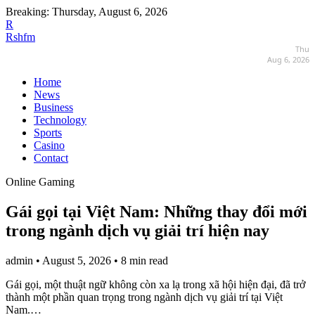
Breaking:
Thursday, August 6, 2026
R
Rshfm
Thu
Aug 6, 2026
Home
News
Business
Technology
Sports
Casino
Contact
Online Gaming
Gái gọi tại Việt Nam: Những thay đổi mới
trong ngành dịch vụ giải trí hiện nay
admin • August 5, 2026 • 8 min read
Gái gọi, một thuật ngữ không còn xa lạ trong xã hội hiện đại, đã trở
thành một phần quan trọng trong ngành dịch vụ giải trí tại Việt
Nam.…