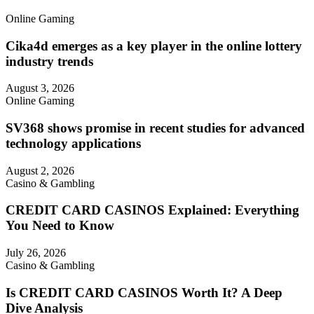
Online Gaming
Cika4d emerges as a key player in the online lottery
industry trends
August 3, 2026
Online Gaming
SV368 shows promise in recent studies for advanced
technology applications
August 2, 2026
Casino & Gambling
CREDIT CARD CASINOS Explained: Everything
You Need to Know
July 26, 2026
Casino & Gambling
Is CREDIT CARD CASINOS Worth It? A Deep
Dive Analysis