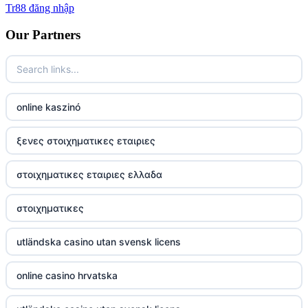
Tr88 đăng nhập
top Irish casino
Our Partners
789win 9
Crypto
online kaszinó
bästa online casino
ξενες στοιχηματικες εταιριες
casino utan svensk licens
στοιχηματικες εταιριες ελλαδα
casino utan spelpaus
στοιχηματικες
utländska casino
utländska casino utan svensk licens
casino utan svensk licens
online casino hrvatska
casino utan spelpaus