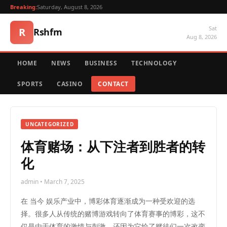
Breaking:
Saturday, August 8, 2026
Sat
R
Rshfm
Aug 8, 2026
HOME
NEWS
BUSINESS
TECHNOLOGY
SPORTS
CASINO
CONTACT
UNCATEGORIZED
体育赌场：从下注者到胜者的转
化
admin • March 7, 2025
在 当今 娱乐产业中，博彩体育逐渐成为一种受欢迎的选
择。很多人从传统的赌博游戏转向了体育赛事的博彩，这不
仅是由于体育的激情与刺激，还因为它给了赌徒们一次改变