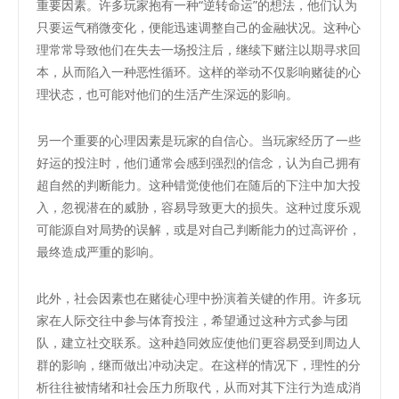
重要因素。许多玩家抱有一种“逆转命运”的想法，他们认为
只要运气稍微变化，便能迅速调整自己的金融状况。这种心
理常常导致他们在失去一场投注后，继续下赌注以期寻求回
本，从而陷入一种恶性循环。这样的举动不仅影响赌徒的心
理状态，也可能对他们的生活产生深远的影响。
另一个重要的心理因素是玩家的自信心。当玩家经历了一些
好运的投注时，他们通常会感到强烈的信念，认为自己拥有
超自然的判断能力。这种错觉使他们在随后的下注中加大投
入，忽视潜在的威胁，容易导致更大的损失。这种过度乐观
可能源自对局势的误解，或是对自己判断能力的过高评价，
最终造成严重的影响。
此外，社会因素也在赌徒心理中扮演着关键的作用。许多玩
家在人际交往中参与体育投注，希望通过这种方式参与团
队，建立社交联系。这种趋同效应使他们更容易受到周边人
群的影响，继而做出冲动决定。在这样的情况下，理性的分
析往往被情绪和社会压力所取代，从而对其下注行为造成消