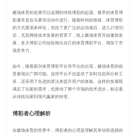
赌场体育的发展可以追溯到传统博彩的起源。最早的体育博
彩通常是在马赛等活动中进行。随着时间的推移，体育博彩
的方式逐渐多样化，包括了更广泛的运动项目。进入21世纪
后，尤其网络技术发展的背景下，线上赌场体育开始蓬勃发
展，各大博彩公司纷纷推出自己的体育博彩平台，增加了市
场竞争力。
如今，随着新兴体育博彩平台等平台的出现，赌场体育的前
景展现出广阔可能。这些平台不仅提供了实时信息和分析工
具，还采用了先进的算法来提升用户的体验。这样的发展既
满足了玩家的需求，也推动了整个市场的技术进步，标志着
从传统玩家到现代赢家的转变。
博彩者心理解析
在赌场体育的世界中，博彩者的心理是理解其举动和选择的