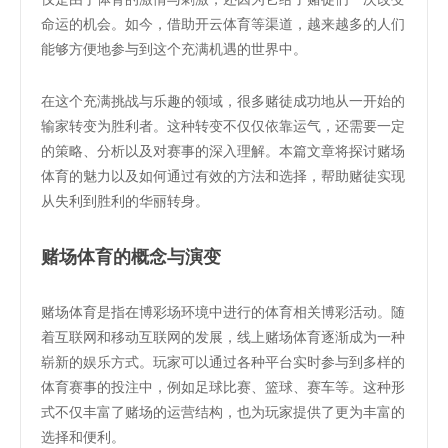
命运的机会。如今，借助开云体育等渠道，越来越多的人们
能够方便地参与到这个充满机遇的世界中。
在这个充满挑战与乐趣的领域，很多赌徒成功地从一开始的
输家转变为胜利者。这种转变不仅仅依靠运气，还需要一定
的策略、分析以及对赛事的深入理解。本篇文章将探讨赌场
体育的魅力以及如何通过有效的方法和选择，帮助赌徒实现
从失利到胜利的华丽转身。
赌场体育的概念与演变
赌场体育是指在博彩场环境中进行的体育相关博彩活动。随
着互联网和移动互联网的发展，线上赌场体育逐渐成为一种
崭新的娱乐方式。玩家可以通过各种平台实时参与到多样的
体育赛事的投注中，例如足球比赛、篮球、赛车等。这种形
式不仅丰富了赌场的运营结构，也为玩家提供了更为丰富的
选择和便利。